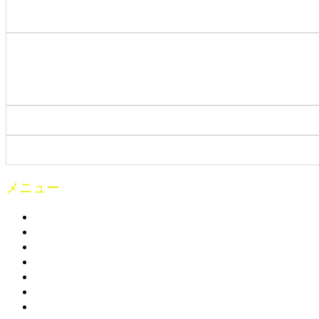
メニュー
トップ
お知らせ
製品案内
展示会案内
講習会案内
協議会の案内
会社概要