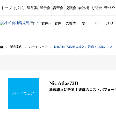
トップ
お知ら
製品案
展示会
講習会
協議会
会社概
お問合
ﾘﾓｰﾄﾒﾝ
せ
内
案内
案内
の案内
要
せ
ﾃﾅﾝｽ
製品案内
ハードウェア
Nic Atlas73D新規導入に最適！抜群のコ
ム
Nic Atlas73D
新規導入に最適！抜群のコストパフォー
ハードウェア