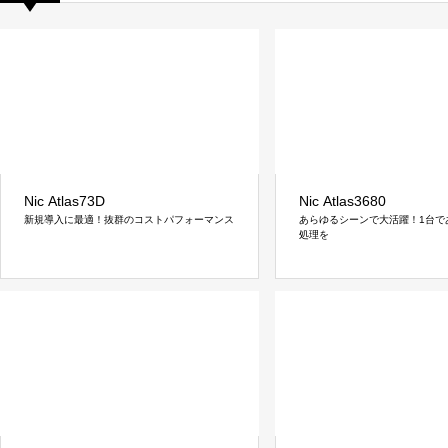
Nic Atlas73D
Nic Atlas3680
新規導入に最適！抜群のコストパフォーマンス
あらゆるシーンで大活躍！1台で
処理を