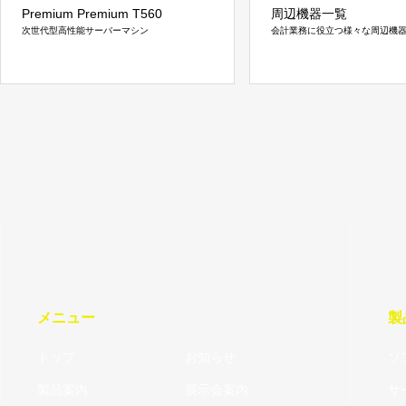
Premium Premium T560
周辺機器一覧
次世代型高性能サーバーマシン
会計業務に役立つ様々な周辺機
メニュー
製
トップ
お知らせ
ソ
製品案内
展示会案内
サ