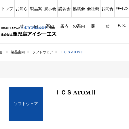
トップ
お知ら
製品案
展示会
講習会
協議会
会社概
お問合
ﾘﾓｰﾄﾒﾝ
せ
内
案内
案内
の案内
要
せ
ﾃﾅﾝｽ
製品案内
ソフトウェア
ＩＣＳ ATOMⅡ
ム
ＩＣＳ ATOMⅡ
ソフトウェア